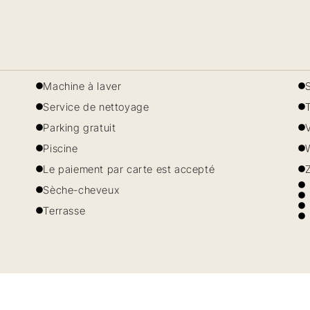
Machine à laver
S
Service de nettoyage
Parking gratuit
V
Piscine
W
Le paiement par carte est accepté
Z
Sèche-cheveux
Terrasse