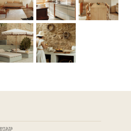
erraza
oallas