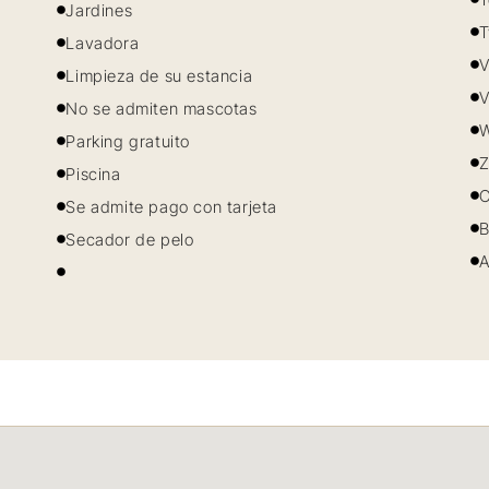
Jardines
T
Lavadora
V
Limpieza de su estancia
V
No se admiten mascotas
W
Parking gratuito
Z
Piscina
C
Se admite pago con tarjeta
B
Secador de pelo
A