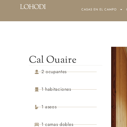
CASAS EN EL CAMPO
CASAS EN EL CAM
Cal Ouaire
2 ocupantes
1 habitaciones
1 aseos
1 camas dobles