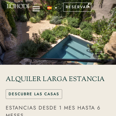
RESERVAR
RESERVAR
CASAS EN EL CAMPO
CASAS EN EL MAR
CASAS EN EL CAMPO
CASAS EN EL MAR
ALQUILER LARGA ESTANCIA
DESCUBRE LAS CASAS
ESTANCIAS DESDE 1 MES HASTA 6
MESES